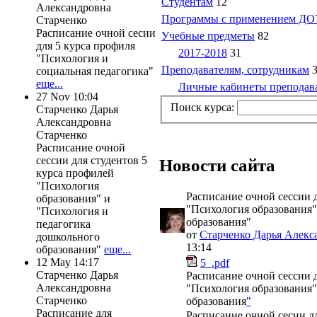
Студентам
12
Александровна
Программы с применением ДОТ
Старченко
Расписание очной сесии
Учебные предметы
82
для 5 курса профиля
2017-2018
31
"Психология и
Преподавателям, сотрудникам
социальная педагогика"
еще...
Личные кабинеты преподав
27 Nov 10:04
Поиск курса:
Старченко Дарья
Александровна
Старченко
Расписание очной
сессии для студентов 5
Новости сайта
курса профилей
"Психология
Расписание очной сессии 
образования" и
"Психология образования"
"Психология и
образования"
педагогика
от
Старченко Дарья Алекс
дошкольного
13:14
образования"
еще...
12 May 14:17
5_.pdf
Старченко Дарья
Расписание очной сессии 
Александровна
"Психология образования"
Старченко
образования
"
Расписание для
Расписание очной сесии д