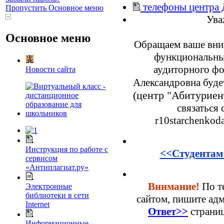
телефоны центра
Пропустить Основное меню
Ува
Основное меню
Обращаем ваше вним
функциональны
аудиторного фо
Новости сайта
Александровна буде
(центр "Абитуриен
связаться 
r10starchenkod
Инструкция по работе с
<<Студентам 
сервисом
«Антиплагиат.ру»
Внимание!
По т
Электронные
библиотеки в сети
сайтом, пишите ад
Internet
Ответ>>
страни
Информационные