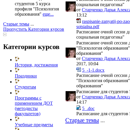
студентов 5 курса
социальная педагогика"
профиля "Психология
от
Старченко Дарья Алекс
образования"
еще...
13:12
raspisanie-zanyatij-po-za
Старые темы
...
sotsialna.pdf
Пропустить Категории курсов
Расписание очной сесии д
социальная педагогика"
Расписание очной сессии 
Категории курсов
"Психология образования"
образования"
от
Старченко Дарья Алекс
2017, 10:04
История, достижения
5_-1-1.docx
Расписание очной сессии 
Праздники
"Психология образования"
образования"
Студентам
Расписание для студентов
от
Старченко Дарья Алекс
Программы с
14:17
применением ДОТ
5_.doc
(методисты
Расписание для студентов 
факультетов)
Старые темы
...
Учебные предметы