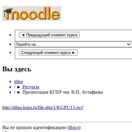
◄
Предыдущий элемент курса
Следующий элемент курса
►
Вы здесь
idiso
/
►
Ресурсы
/
►
Презентация КГПУ им. В.П. Астафьева
http://idiso.kspu.ru/file.php/1/KGPU13.swf
Вы не прошли идентификацию (
Вход
)