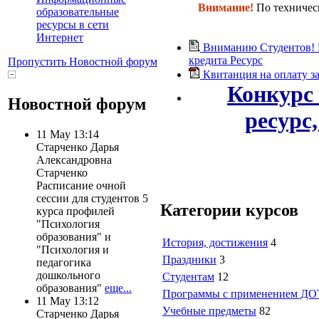
Внимание!
По техничес
образовательные
ресурсы в сети
Интернет
Вниманию Студентов! В
кредита
Ресурс
Пропустить Новостной форум
Квитанция на оплату з
Конкурс
Новостной форум
ресурс
11 May 13:14
Старченко Дарья
Александровна
Старченко
Расписание очной
сессии для студентов 5
Категории курсов
курса профилей
"Психология
образования" и
История, достижения
4
"Психология и
Праздники
3
педагогика
дошкольного
Студентам
12
образования"
еще...
Программы с применением ДОТ
11 May 13:12
Учебные предметы
82
Старченко Дарья