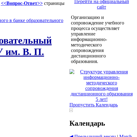
Перейти на официальный
м
<<Вопрос-Ответ>>
страницы
сайт
Организацию и
ого в банке образовательного
сопровождение учебного
процесса осуществляет
управление
зовательный
информационно-
методического
 им. В. П.
сопровождения
дистанционного
образования.
Пропустить Календарь
Календарь
◀
Предыдущий месяц
|
March