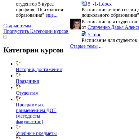
5_-1-1.docx
студентов 5 курса
Расписание очной сессии 
профиля "Психология
дошкольного образования
образования"
еще...
Расписание для студентов
Старые темы
...
от
Старченко Дарья Алекс
Пропустить Категории курсов
5_.doc
Расписание для студентов 
Старые темы
...
Категории курсов
История, достижения
Праздники
Студентам
Программы с
применением ДОТ
(методисты
факультетов)
Учебные предметы