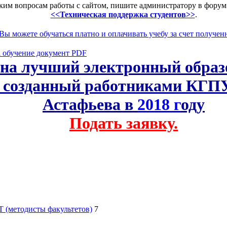
ким вопросам работы с сайтом, пишите администратору в фору
<<Техническая поддержка студентов>>
.
ы можете обучаться платно и оплачивать учебу за счет полученн
а обучение
документ PDF
 на лучший электронный обра
, созданный работниками КГПУ
Астафьева в
2018 г
оду
Подать заявку.
 (методисты факультетов)
7