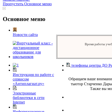
Пропустить Основное меню
Основное меню
Новости сайта
Время работы учебн
телефоны центра ДО
Ре
Инструкция по работе с
Обращаем ваше внимание
сервисом
«Антиплагиат.ру»
тьютор Старченко Дарь
Также вы мож
Электронные
библиотеки в сети
Internet
Информационные