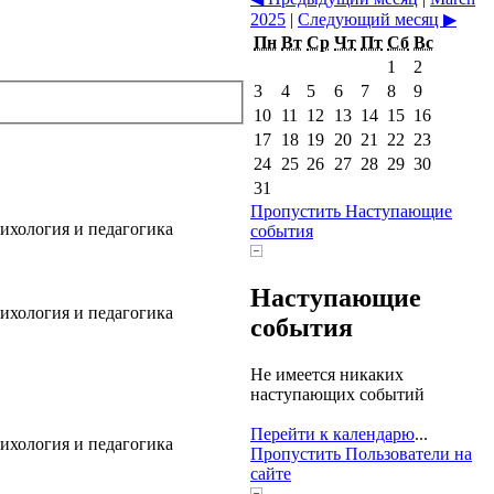
2025
|
Следующий месяц
▶
Пн
Вт
Ср
Чт
Пт
Сб
Вс
1
2
3
4
5
6
7
8
9
10
11
12
13
14
15
16
17
18
19
20
21
22
23
24
25
26
27
28
29
30
31
Пропустить Наступающие
сихология и педагогика
события
Наступающие
сихология и педагогика
события
Не имеется никаких
наступающих событий
Перейти к календарю
...
сихология и педагогика
Пропустить Пользователи на
сайте