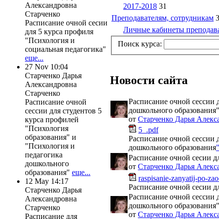
Александровна
2017-2018
31
Старченко
Преподавателям, сотрудникам
Расписание очной сесии
Личные кабинеты преподав
для 5 курса профиля
"Психология и
Поиск курса:
социальная педагогика"
еще...
27 Nov 10:04
Старченко Дарья
Новости сайта
Александровна
Старченко
Расписание очной сессии 
Расписание очной
дошкольного образования
сессии для студентов 5
от
Старченко Дарья Алекс
курса профилей
"Психология
5_.pdf
образования" и
Расписание очной сессии 
"Психология и
дошкольного образования
педагогика
Расписание очной сесии д
дошкольного
от
Старченко Дарья Алекс
образования"
еще...
raspisanie-zanyatij-po-za
12 May 14:17
Расписание очной сесии д
Старченко Дарья
Расписание очной сессии 
Александровна
дошкольного образования
Старченко
от
Старченко Дарья Алекс
Расписание для