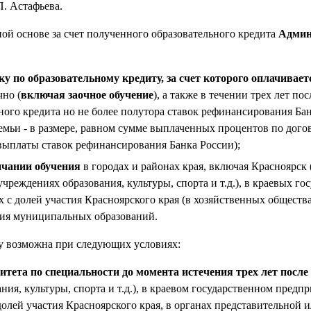
П. Астафьева.
ной основе за счет полученного образовательного кредита
Админ
у по образовательному кредиту, за счет которого оплачиваетс
чно (
включая заочное обучение
), а также в течении трех лет по
ого кредита но не более полутора ставок рефинансирования Бан
емьи - в размере, равном сумме выплаченных процентов по догов
выплаты ставок рефинансирования Банка России);
ончании обучения
в городах и районах края, включая Красноярск 
реждениях образования, культуры, спорта и т.д.), в краевых 
 с долей участия Красноярского края (в хозяйственных обществ
ения муниципальных образований.
у возможна при следующих условиях:
итета по специальности до момента истечения трех лет посл
я, культуры, спорта и т.д.), в краевом государственном пред
долей участия Красноярского края, в органах представительной 