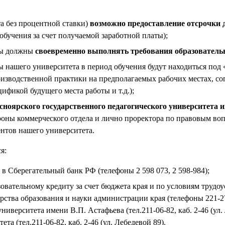
та без процентной ставки)
возможно предоставление отсрочки 
обучения за счет получаемой заработной платы);
ты должны
своевременно выполнять требования образовател
 нашего университета в период обучения будут находиться под 
изводственной практики на предполагаемых рабочих местах, со
ификой будущего места работы и т.д.);
сноярского государственного педагогического университета и
ороны коммерческого отдела и лично проректора по правовым в
нтов нашего университета.
я:
 в Сберегательный банк РФ (телефоны 2 598 073, 2 598-984);
овательному кредиту за счет бюджета края и по условиям трудоу
тва образования и науки администрации края (телефоны 221-27-
ниверситета имени В.П. Астафьева (тел.211-06-82, каб. 2-46 (ул
 (тел.211-06-82, каб. 2-46 (ул. Лебедевой 89).