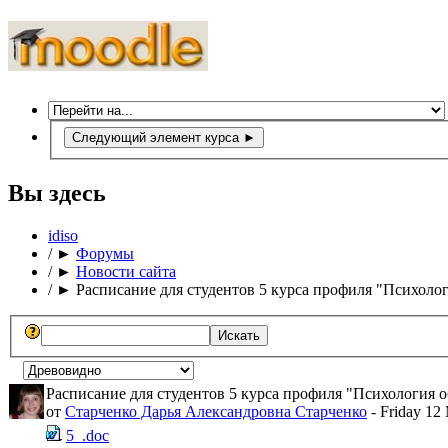
Следующий элемент курса
►
Вы здесь
idiso
/
►
Форумы
/
►
Новости сайта
/
►
Расписание для студентов 5 курса профиля "Психоло
Расписание для студентов 5 курса профиля "Психология 
от
Старченко Дарья Александровна Старченко
- Friday 12
5_.doc